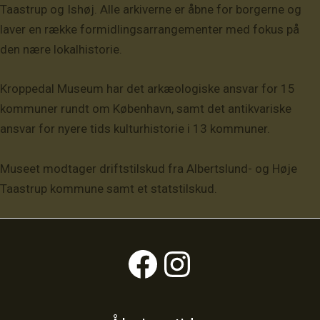
Taastrup og Ishøj. Alle arkiverne er åbne for borgerne og
laver en række formidlingsarrangementer med fokus på
den nære lokalhistorie.
Kroppedal Museum har det arkæologiske ansvar for 15
kommuner rundt om København, samt det antikvariske
ansvar for nyere tids kulturhistorie i 13 kommuner.
Museet modtager driftstilskud fra Albertslund- og Høje
Taastrup kommune samt et statstilskud.
Facebook
Instagram