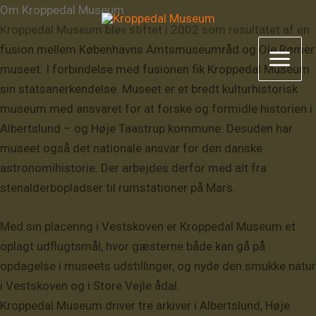
Gå
Om Kroppedal Museum
til
Kroppedal Museum blev stiftet i 2002 som resultatet af en
indholdet
fusion mellem Københavns Amtsmuseumråd og Ole Rømer
museet. I forbindelse med fusionen fik Kroppedal Museum
sin statsanerkendelse. Museet er et bredt kulturhistorisk
museum med ansvaret for at forske og formidle historien i
Albertslund – og Høje Taastrup kommune. Desuden har
museet også det nationale ansvar for den danske
astronomihistorie. Der arbejdes derfor med alt fra
stenalderbopladser til rumstationer på Mars.
Med sin placering i Vestskoven er Kroppedal Museum et
oplagt udflugtsmål, hvor gæsterne både kan gå på
opdagelse i museets udstillinger, og nyde den smukke natur
i Vestskoven og i Store Vejle ådal.
Kroppedal Museum driver tre arkiver i Albertslund, Høje