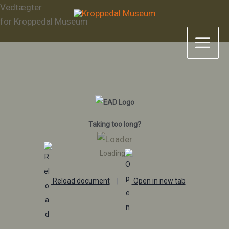
Gå
Vedtægter
til
for Kroppedal Museum
indholdet
Taking too long?
Loading…
Reload document
|
Open in new tab