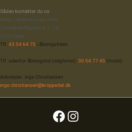
Sådan kontakter du os
Ishøj Lokalhistoriske Arkiv
Tranegilde Bygade 4, 1. sal.
2635 Ishøj
Tlf.
43 54 64 75
i åbningstiden.
Tlf. udenfor åbningstid (dagtimer):
30 54 77 45
(mobil)
Arkivleder: Inge Christiansen:
inge.christiansen@kroppedal.dk
Facebook
Instagram