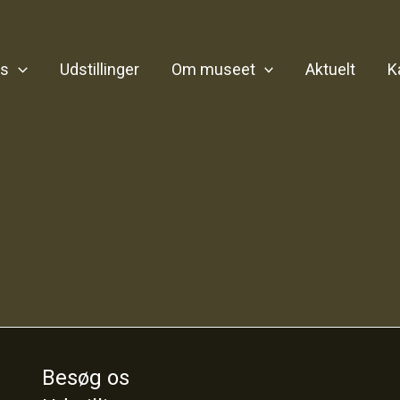
os
Udstillinger
Om museet
Aktuelt
K
Besøg os