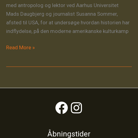
med antropolog og lektor ved Aarhus Universitet
Mads Daugbjerg og journalist Susanna Sommer,
afsted til USA, for at undersøge hvordan historien har
indflydelse, på den moderne amerikanske kulturkamp
MUSEUMSDIREKTØR
Read More »
PÅ
HISTORISK
ROADTRIP
I
USA
Facebook
Instagram
Åbningstider