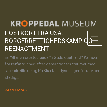
Gå
til
POSTKORT FRA USA:
indholdet
BORGERRETTIGHEDSKAMP OG
REENACTMENT
Er “All men created equal” i Guds eget land? Kampen
for retfærdighed efter generationers traumer med
raceadskillelse og Ku Klux Klan-lynchinger fortsætter
stadig…
POSTKORT
Read More »
FRA
USA: