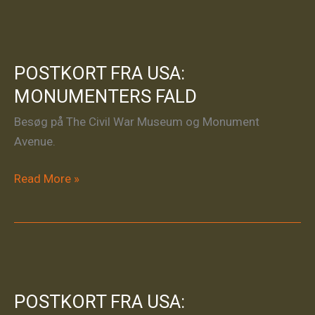
BORGERRETTIGHEDSKAMP
OG
REENACTMENT
POSTKORT FRA USA:
MONUMENTERS FALD
Besøg på The Civil War Museum og Monument
Avenue.
POSTKORT
Read More »
FRA
USA:
MONUMENTERS
FALD
POSTKORT FRA USA: